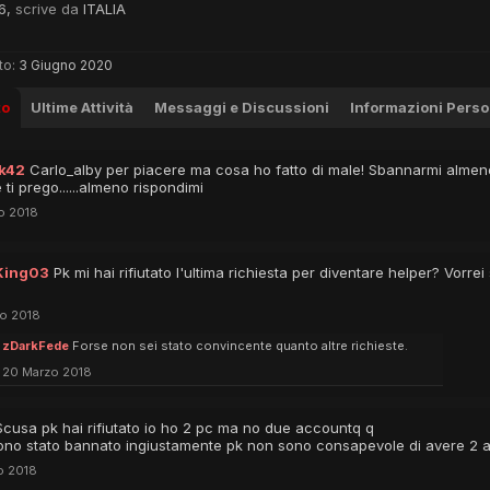
26,
scrive da
ITALIA
to:
3 Giugno 2020
to
Ultime Attività
Messaggi e Discussioni
Informazioni Perso
ck42
Carlo_alby per piacere ma cosa ho fatto di male! Sbannarmi almen
ti prego......almeno rispondimi
o 2018
King03
Pk mi hai rifiutato l'ultima richiesta per diventare helper? Vorre
o 2018
zDarkFede
Forse non sei stato convincente quanto altre richieste.
20 Marzo 2018
Scusa pk hai rifiutato io ho 2 pc ma no due accountq q
sono stato bannato ingiustamente pk non sono consapevole di avere 2 
o 2018