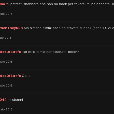
ubo
mi potresti sbannare che non ho hack per favore, mi ha bannato
raio 2018
WhenTheyRun
Ma almeno dimmi cosa hai trovato di hack (sono ILO
aio 2018
desOfStrxfe
Hai letto la mia candidatura Helper?
aio 2018
desOfStrxfe
Carlo
aio 2018
044
mi sbanni
aio 2018