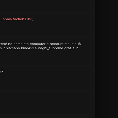
i-unban-factions.851/
perché ho cambiato computer e account me lo può
re si chiamano bmo491 e Pagni_supreme grazie in
e?