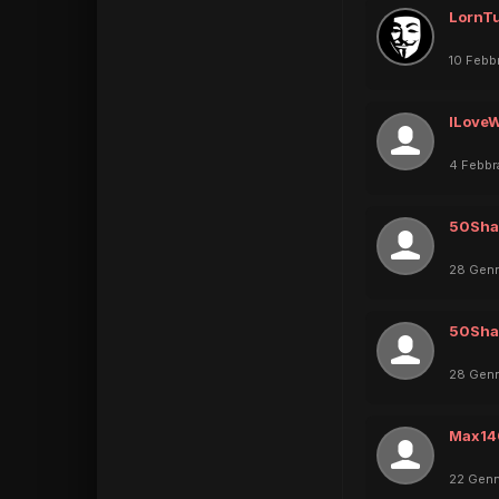
LornT
10 Febb
ILove
4 Febbr
50Sha
28 Genn
50Sha
28 Genn
Max14
22 Genn