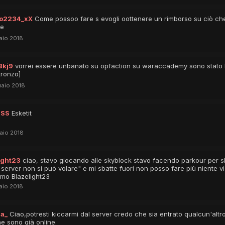
ao2234_xX
Come possoo fare s evogli oottenere un rimborso su ciò che
re
aio 2018
8kj9
vorrei essere unbanato su opfaction su waraccademy sono stato 
tronzo]
aio 2018
1SS
Esketit
aio 2018
ight23
ciao, stavo giocando alle skyblock stavo facendo parkour per s
server non si può volare" e mi sbatte fuori non posso fare più niente vi
amo Blazelight23
aio 2018
a_
Ciao,potresti kiccarmi dal server credo che sia entrato qualcun'altr
e sono già online.