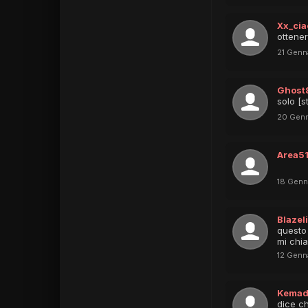
Xx_ci
ottene
21 Genn
Ghost
solo [s
20 Genn
Area5
18 Genn
Blazel
questo 
mi chi
12 Genn
Kemad
dice ch