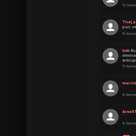
12 Genn
TheLa
puoi ve
11 Genn
bob
Bu
elimina
anticip
11 Genn
marci
9 Genna
Area5
8 Genna