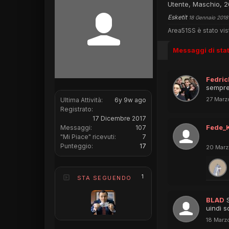
Utente
, Maschio, 
Esketit
18 Gennaio 2018
Area51SS è stato vis
Messaggi di sta
Fedri
sempre 
27 Marz
Ultima Attività:
6y 9w ago
Registrato:
17 Dicembre 2017
Fede_
Messaggi:
107
"Mi Piace" ricevuti:
7
Punteggio:
17
20 Marz
1
STA SEGUENDO
BLAD
uindi 
18 Marz