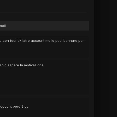
nali
o con fedrick latro accaunt me lo puoi bannare per
i solo sapere la motivazione
MyTera
account però 2 pc