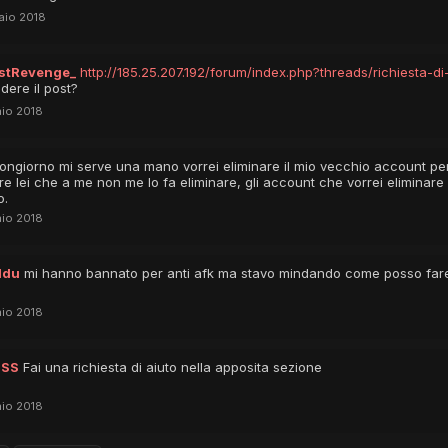
aio 2018
stRevenge_
http://185.25.207.192/forum/index.php?threads/richiesta-d
dere il post?
aio 2018
ongiorno mi serve una mano vorrei eliminare il mio vecchio account 
re lei che a me non me lo fa eliminare, gli account che vorrei elimina
o.
aio 2018
ddu
mi hanno bannato per anti afk ma stavo mindando come posso far
io 2018
1SS
Fai una richiesta di aiuto nella apposita sezione
io 2018