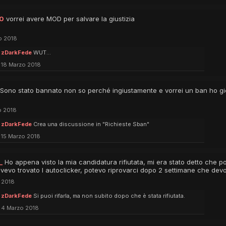
10
vorrei avere MOD per salvare la giustizia
o 2018
zDarkFede
WUT...
18 Marzo 2018
Sono stato bannato non so perché ingiustamente e vorrei un ban ho gi
o 2018
zDarkFede
Crea una discussione in "Richieste Sban"
15 Marzo 2018
_
Ho appena visto la mia candidatura rifiutata, mi era stato detto che p
avevo trovato l autoclicker, potevo riprovarci dopo 2 settimane che devo
 2018
zDarkFede
Si puoi rifarla, ma non subito dopo che è stata rifiutata.
4 Marzo 2018