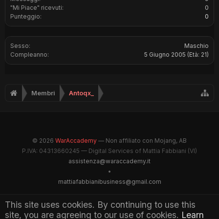
"Mi Piace" ricevuti:
0
Punteggio:
0
Sesso:
Maschio
Compleanno:
5 Giugno 2005
(Età: 21)
Membri
Antoqx_
© 2026
WarAccademy
— Non affiliato con Mojang, AB
P.IVA: 04313660245 — Digital Services of Mattia Fabbiani (VI)
assistenza@waraccademy.it
•
mattiafabbianibusiness@gmail.com
@GhostFabbyz
This site uses cookies. By continuing to use this
site, you are agreeing to our use of cookies.
Learn
Maintained by WarAccademy Administrators