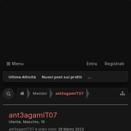
Menu
Entra
Registrati
Ultime Attività
Nuovi post sui profili
...
Membri
ant3agamIT07
ant3agamIT07
Utente
, Maschio, 19
ant3agamIT07 è stato visto:
26 Marzo 2023