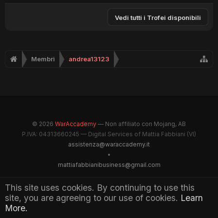
Vedi tutti i Trofei disponibili
Membri
andrea13123
© 2026
WarAccademy
— Non affiliato con Mojang, AB
P.IVA: 04313660245 — Digital Services of Mattia Fabbiani (VI)
assistenza@waraccademy.it
•
mattiafabbianibusiness@gmail.com
@GhostFabbyz
This site uses cookies. By continuing to use this
site, you are agreeing to our use of cookies.
Learn
Maintained by WarAccademy Administrators
More.