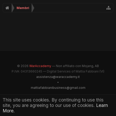
Membri
© 2026
WarAccademy
— Non affiliato con Mojang, AB
P.IVA: 04313660245 — Digital Services of Mattia Fabbiani (VI)
assistenza@waraccademy.it
•
mattiafabbianibusiness@gmail.com
@GhostFabbyz
This site uses cookies. By continuing to use this
site, you are agreeing to our use of cookies.
Learn
Maintained by WarAccademy Administrators
More.