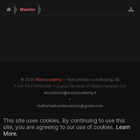
Membri
© 2026
WarAccademy
— Non affiliato con Mojang, AB
P.IVA: 04313660245 — Digital Services of Mattia Fabbiani (VI)
assistenza@waraccademy.it
•
mattiafabbianibusiness@gmail.com
@GhostFabbyz
This site uses cookies. By continuing to use this
site, you are agreeing to our use of cookies.
Learn
Maintained by WarAccademy Administrators
More.