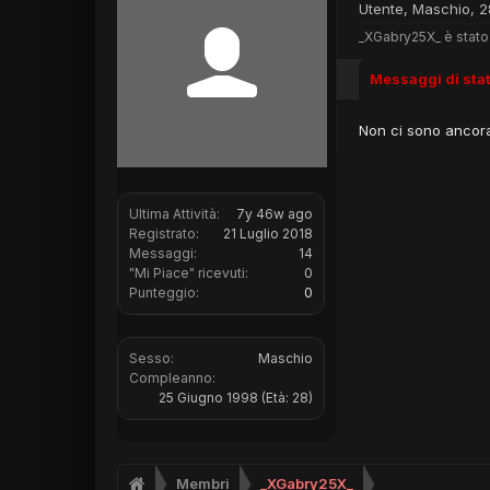
Utente
, Maschio, 2
_XGabry25X_ è stato 
Messaggi di sta
Non ci sono ancora
Ultima Attività:
7y 46w ago
Registrato:
21 Luglio 2018
Messaggi:
14
"Mi Piace" ricevuti:
0
Punteggio:
0
Sesso:
Maschio
Compleanno:
25 Giugno 1998
(Età: 28)
Membri
_XGabry25X_