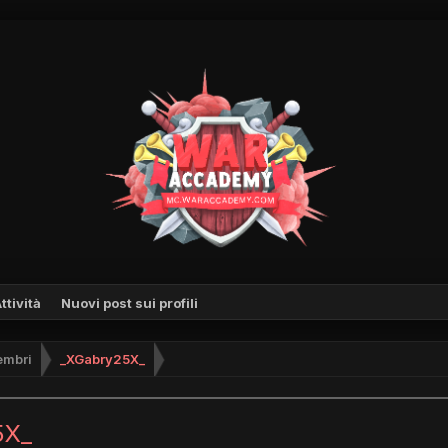
ttività
Nuovi post sui profili
mbri
_XGabry25X_
5X_