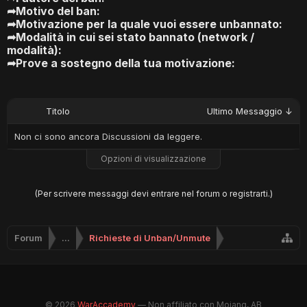
➦Motivo del ban:
➦Motivazione per la quale vuoi essere unbannato:
➦Modalità in cui sei stato bannato (network /
modalità):
➦Prove a sostegno della tua motivazione:
Titolo
Ultimo Messaggio ↓
Non ci sono ancora Discussioni da leggere.
Opzioni di visualizzazione
(Per scrivere messaggi devi entrare nel forum o registrarti.)
Forum
...
Richieste di Unban/Unmute
© 2026
WarAccademy
— Non affiliato con Mojang, AB