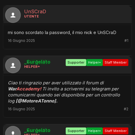
UnSCraD
UTENTE
mi sono scordato la password, il mio nick e UnSCraD
16 Giugno 2025
#1
_Surgelato
Supporter
Helper+
Staff Member
HELPER+
Ciao ti ringrazio per aver utilizzato il forum di
War
Accademy!
Ti invito a scrivermi su telegram per
comunicarmi quando sei disponibile per un controllo
log
[@MotoreATonno].
16 Giugno 2025
#2
_Surgelato
Supporter
Helper+
Staff Member