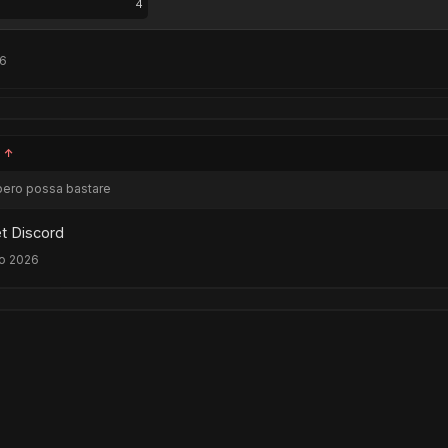
4
26
:
↑
pero possa bastare
et Discord
o 2026
6