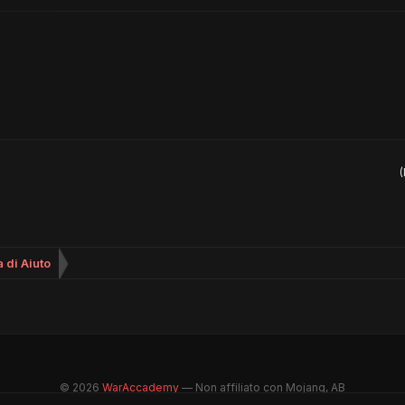
(
 di Aiuto
© 2026
WarAccademy
— Non affiliato con Mojang, AB