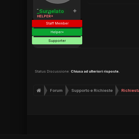
_Surgelato
HELPER+
Staff Member
Helper+
Supporter
Status Discussione:
Chiusa ad ulteriori risposte.
Forum
Supporto e Richieste
Richiesta