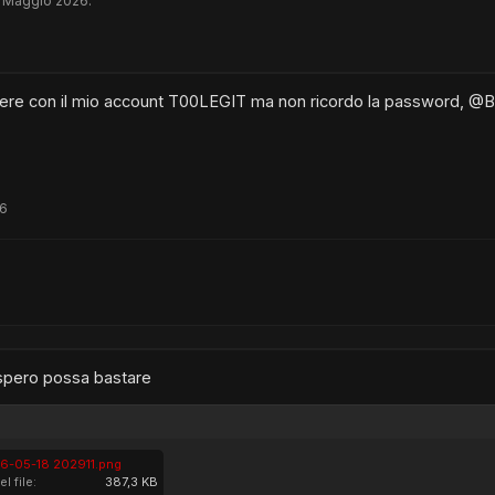
 Maggio 2026
.
ere con il mio account T00LEGIT ma non ricordo la password, @Bacu
26
spero possa bastare
6-05-18 202911.png
l file:
387,3 KB