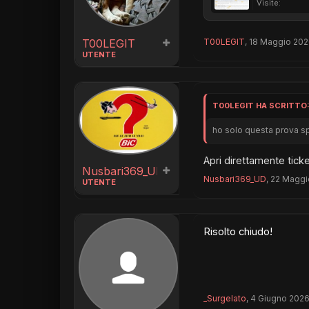
Visite:
T00LEGIT
T00LEGIT
,
18 Maggio 20
UTENTE
T00LEGIT HA SCRITTO
ho solo questa prova s
Apri direttamente tick
Nusbari369_UD
Nusbari369_UD
,
22 Maggi
UTENTE
Risolto chiudo!
_Surgelato
,
4 Giugno 202