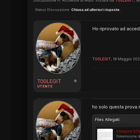
Discussione in '
Richiesta di Aiuto
' iniziata da
T00LEGIT
,
18
Status Discussione:
Chiusa ad ulteriori risposte.
Ho riprovato ad acced
T00LEGIT
,
18 Maggio 20
T00LEGIT
UTENTE
ho solo questa prova 
Files Allegati:
Immagine 202
Dimensione de