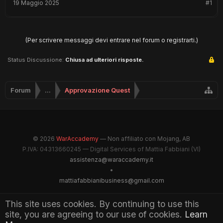
19 Maggio 2025
#1
(Per scrivere messaggi devi entrare nel forum o registrarti.)
Status Discussione:
Chiusa ad ulteriori risposte.
Forum
...
Approvazione Quest
© 2026
WarAccademy
— Non affiliato con Mojang, AB
P.IVA: 04313660245 — Digital Services of Mattia Fabbiani (VI)
assistenza@waraccademy.it
•
mattiafabbianibusiness@gmail.com
@GhostFabbyz
This site uses cookies. By continuing to use this
site, you are agreeing to our use of cookies.
Learn
Maintained by WarAccademy Administrators