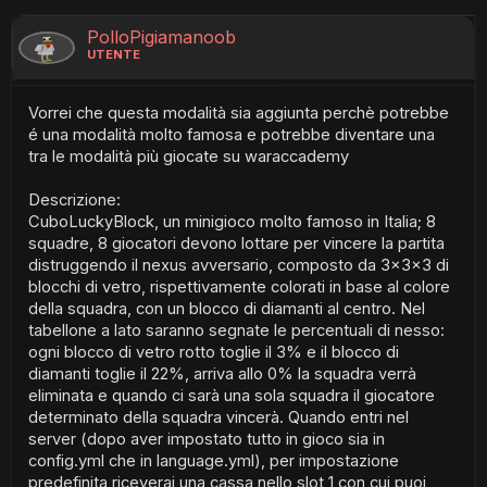
PolloPigiamanoob
UTENTE
Vorrei che questa modalità sia aggiunta perchè potrebbe
é una modalità molto famosa e potrebbe diventare una
tra le modalità più giocate su waraccademy
Descrizione:
CuboLuckyBlock, un minigioco molto famoso in Italia; 8
squadre, 8 giocatori devono lottare per vincere la partita
distruggendo il nexus avversario, composto da 3x3x3 di
blocchi di vetro, rispettivamente colorati in base al colore
della squadra, con un blocco di diamanti al centro. Nel
tabellone a lato saranno segnate le percentuali di nesso:
ogni blocco di vetro rotto toglie il 3% e il blocco di
diamanti toglie il 22%, arriva allo 0% la squadra verrà
eliminata e quando ci sarà una sola squadra il giocatore
determinato della squadra vincerà. Quando entri nel
server (dopo aver impostato tutto in gioco sia in
config.yml che in language.yml), per impostazione
predefinita riceverai una cassa nello slot 1 con cui puoi