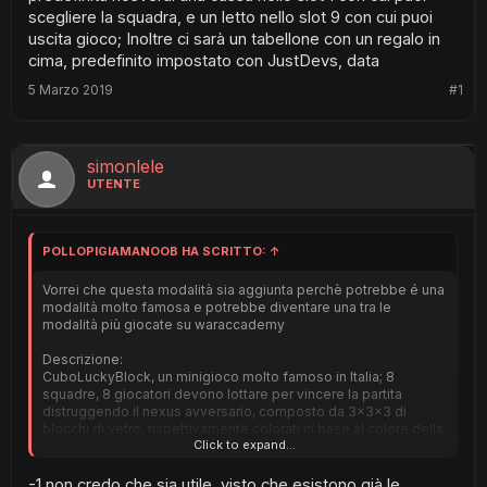
scegliere la squadra, e un letto nello slot 9 con cui puoi
uscita gioco; Inoltre ci sarà un tabellone con un regalo in
cima, predefinito impostato con JustDevs, data
5 Marzo 2019
#1
simonlele
UTENTE
POLLOPIGIAMANOOB HA SCRITTO:
↑
Vorrei che questa modalità sia aggiunta perchè potrebbe é una
modalità molto famosa e potrebbe diventare una tra le
modalità più giocate su waraccademy
Descrizione:
CuboLuckyBlock, un minigioco molto famoso in Italia; 8
squadre, 8 giocatori devono lottare per vincere la partita
distruggendo il nexus avversario, composto da 3x3x3 di
blocchi di vetro, rispettivamente colorati in base al colore della
Click to expand...
squadra, con un blocco di diamanti al centro. Nel tabellone a
lato saranno segnate le percentuali di nesso: ogni blocco di
vetro rotto toglie il 3% e il blocco di diamanti toglie il 22%,
-1 non credo che sia utile, visto che esistono già le