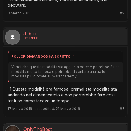
arriva allo 0% la squadra verrà eliminata e quando ci sarà una
bedwars.
sola squadra il giocatore determinato della squadra vincerà.
Quando entri nel server (dopo aver impostato tutto in gioco sia
9 Marzo 2019
#2
in config.yml che in language.yml), per impostazione
predefinita riceverai una cassa nello slot 1 con cui puoi
scegliere la squadra, e un letto nello slot 9 con cui puoi uscita
gioco; Inoltre ci sarà un tabellone con un regalo in cima,
JDgui
predefinito impostato con JustDevs, data
UTENTE
POLLOPIGIAMANOOB HA SCRITTO:
↑
Vorrei che questa modalità sia aggiunta perchè potrebbe é una
modalità molto famosa e potrebbe diventare una tra le
modalità più giocate su waraccademy
-1 Questa modalità era famosa, oramai sta modalità sta
andando nel dimenticatoio e non porterebbe fare cosi
tanti on come faceva un tempo
17 Marzo 2019
Last edited:
21 Marzo 2019
#3
OnlyTheBest