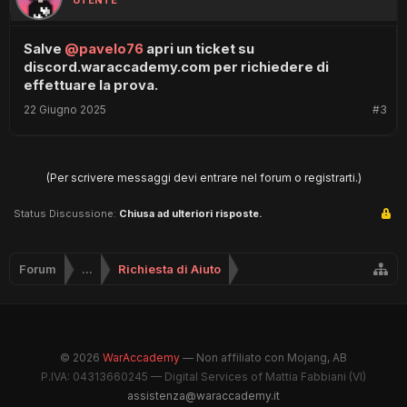
UTENTE
Salve
@pavelo76
apri un ticket su
discord.waraccademy.com per richiedere di
effettuare la prova.
22 Giugno 2025
#3
(Per scrivere messaggi devi entrare nel forum o registrarti.)
Status Discussione:
Chiusa ad ulteriori risposte.
Forum
...
Richiesta di Aiuto
© 2026
WarAccademy
— Non affiliato con Mojang, AB
P.IVA: 04313660245 — Digital Services of Mattia Fabbiani (VI)
assistenza@waraccademy.it