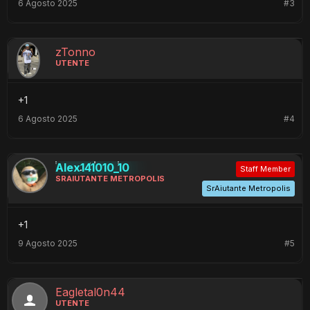
6 Agosto 2025
#3
zTonno
UTENTE
+1
6 Agosto 2025
#4
Alex141010_10
Staff Member
SRAIUTANTE METROPOLIS
SrAiutante Metropolis
+1
9 Agosto 2025
#5
Eagletal0n44
UTENTE