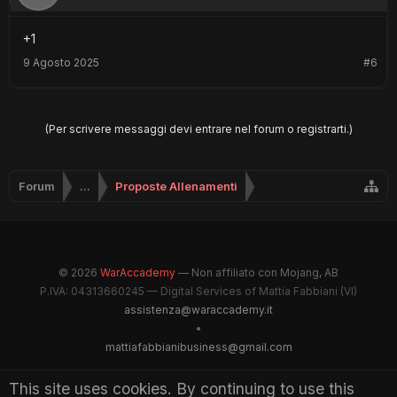
+1
9 Agosto 2025
#6
(Per scrivere messaggi devi entrare nel forum o registrarti.)
Forum
...
Proposte Allenamenti
© 2026
WarAccademy
— Non affiliato con Mojang, AB
P.IVA: 04313660245 — Digital Services of Mattia Fabbiani (VI)
assistenza@waraccademy.it
•
mattiafabbianibusiness@gmail.com
@GhostFabbyz
This site uses cookies. By continuing to use this