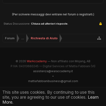
(Per scrivere messaggi devi entrare nel forum o registrarti.)
Status Discussione:
Chiusa ad ulteriori risposte.
Forum
...
Richiesta di Aiuto
© 2026
WarAccademy
— Non affiliato con Mojang, AB
P.IVA: 04313660245 — Digital Services of Mattia Fabbiani (VI)
assistenza@waraccademy.it
•
mattiafabbianibusiness@gmail.com
@GhostFabbyz
This site uses cookies. By continuing to use this
site, you are agreeing to our use of cookies.
Learn
Maintained by WarAccademy Administrators
More.