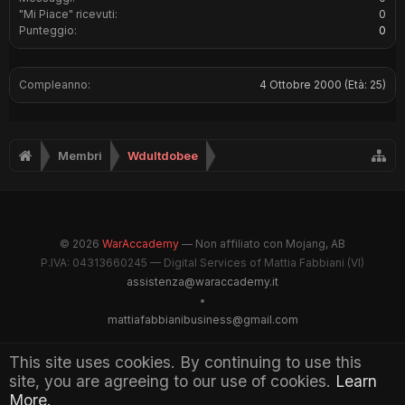
"Mi Piace" ricevuti:
0
Punteggio:
0
Compleanno:
4 Ottobre 2000
(Età: 25)
Membri
Wdultdobee
© 2026
WarAccademy
— Non affiliato con Mojang, AB
P.IVA: 04313660245 — Digital Services of Mattia Fabbiani (VI)
assistenza@waraccademy.it
•
mattiafabbianibusiness@gmail.com
@GhostFabbyz
This site uses cookies. By continuing to use this
site, you are agreeing to our use of cookies.
Learn
Maintained by WarAccademy Administrators
More.