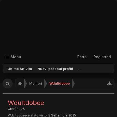
Menu
Entra
Registrati
Ultime Attività
Nuovi post sui profili
...
Membri
Wdultdobee
Wdultdobee
Utente
, 25
Wdultdobee è stato visto:
8 Settembre 2025