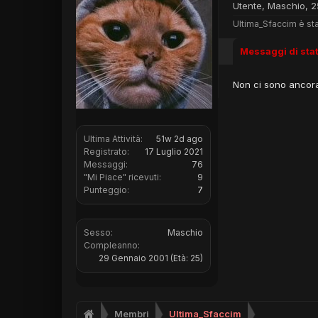
Utente
, Maschio, 2
Ultima_Sfaccim è sta
Messaggi di sta
Non ci sono ancora
Ultima Attività:
51w 2d ago
Registrato:
17 Luglio 2021
Messaggi:
76
"Mi Piace" ricevuti:
9
Punteggio:
7
Sesso:
Maschio
Compleanno:
29 Gennaio 2001
(Età: 25)
Membri
Ultima_Sfaccim