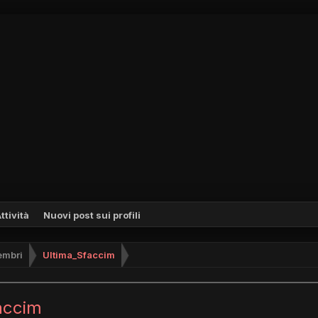
ttività
Nuovi post sui profili
mbri
Ultima_Sfaccim
accim