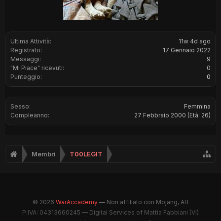
Ultima Attività:
11w 4d ago
Registrato:
17 Gennaio 2022
Messaggi:
9
"Mi Piace" ricevuti:
0
Punteggio:
0
Sesso:
Femmina
Compleanno:
27 Febbraio 2000
(Età: 26)
Membri
T00LEGIT
© 2026
WarAccademy
— Non affiliato con Mojang, AB
P.IVA: 04313660245 — Digital Services of Mattia Fabbiani (VI)