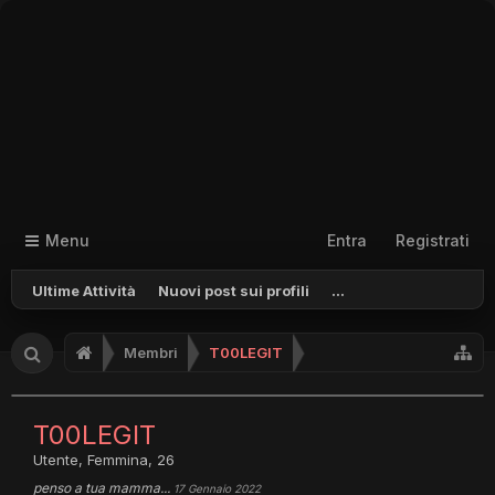
Menu
Entra
Registrati
Ultime Attività
Nuovi post sui profili
...
Membri
T00LEGIT
T00LEGIT
Utente
, Femmina, 26
penso a tua mamma...
17 Gennaio 2022