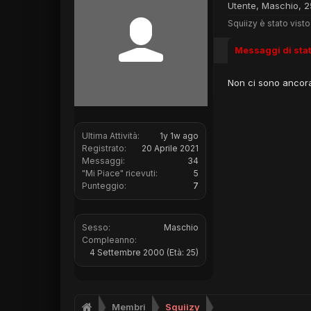
Utente
, Maschio, 2
Squiizy è stato visto
Messaggi di sta
Non ci sono ancora 
Ultima Attività:
1y 1w ago
Registrato:
20 Aprile 2021
Messaggi:
34
"Mi Piace" ricevuti:
5
Punteggio:
7
Sesso:
Maschio
Compleanno:
4 Settembre 2000
(Età: 25)
Membri
Squiizy