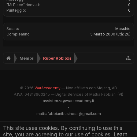
"Mi Piace" ricevuti:
0
Punteggio:
0
Sesso:
Maschio
Compleanno:
5 Marzo 2000
(Età: 26)
Membri
RubenRobloxs
© 2026
WarAccademy
— Non affiliato con Mojang, AB
P.IVA: 04313660245 — Digital Services of Mattia Fabbiani (VI)
assistenza@waraccademy.it
•
mattiafabbianibusiness@gmail.com
@GhostFabbyz
This site uses cookies. By continuing to use this
site, you are agreeing to our use of cookies.
Learn
Maintained by WarAccademy Administrators