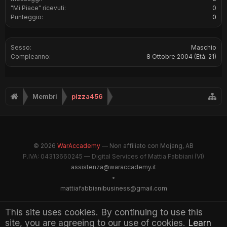
"Mi Piace" ricevuti:
0
Punteggio:
0
Sesso:
Maschio
Compleanno:
8 Ottobre 2004
(Età: 21)
Membri
pizza456
© 2026
WarAccademy
— Non affiliato con Mojang, AB
P.IVA: 04313660245 — Digital Services of Mattia Fabbiani (VI)
assistenza@waraccademy.it
•
mattiafabbianibusiness@gmail.com
@GhostFabbyz
This site uses cookies. By continuing to use this
site, you are agreeing to our use of cookies.
Learn
Maintained by WarAccademy Administrators