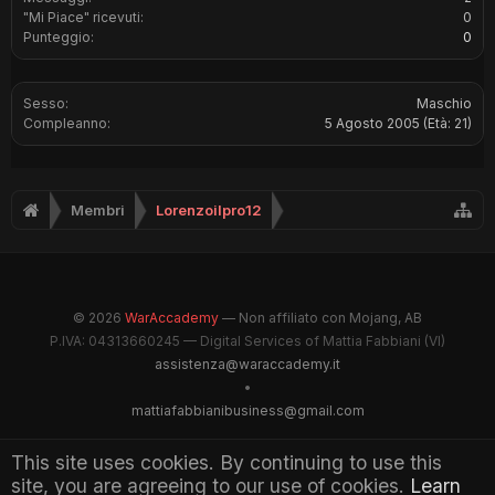
"Mi Piace" ricevuti:
0
Punteggio:
0
Sesso:
Maschio
Compleanno:
5 Agosto 2005
(Età: 21)
Membri
Lorenzoilpro12
© 2026
WarAccademy
— Non affiliato con Mojang, AB
P.IVA: 04313660245 — Digital Services of Mattia Fabbiani (VI)
assistenza@waraccademy.it
•
mattiafabbianibusiness@gmail.com
@GhostFabbyz
This site uses cookies. By continuing to use this
site, you are agreeing to our use of cookies.
Learn
Maintained by WarAccademy Administrators