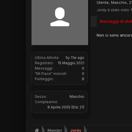
Utente
, Maschio, 2
Jordy è stato visto:
Messaggi di sta
Non ci sono ancora
Ultima Attività:
5y 11w ago
Registrato:
15 Maggio 2021
Messaggi:
0
"Mi Piace" ricevuti:
0
Punteggio:
0
Sesso:
Maschio
Compleanno:
8 Aprile 2005
(Età: 21)
Membri
Jordy