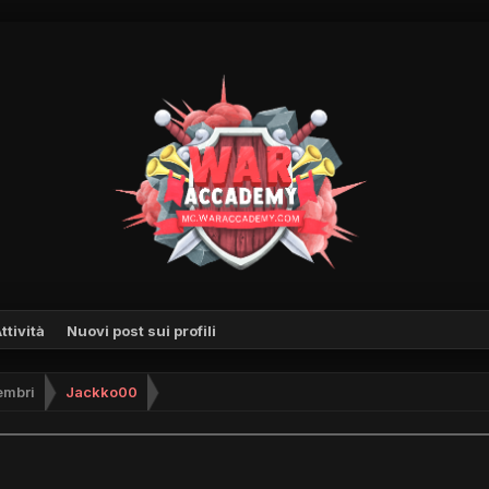
ttività
Nuovi post sui profili
mbri
Jackko00