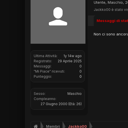
Utente
, Maschio, 2
Jackko00 è stato vis
Messaggi di sta
Non ci sono ancora
Ultima Attività:
1y 14w ago
Registrato:
29 Aprile 2025
Messaggi:
0
"Mi Piace" ricevuti:
0
Punteggio:
0
Sesso:
Maschio
Compleanno:
27 Giugno 2000
(Età: 26)
Membri
Jackko00