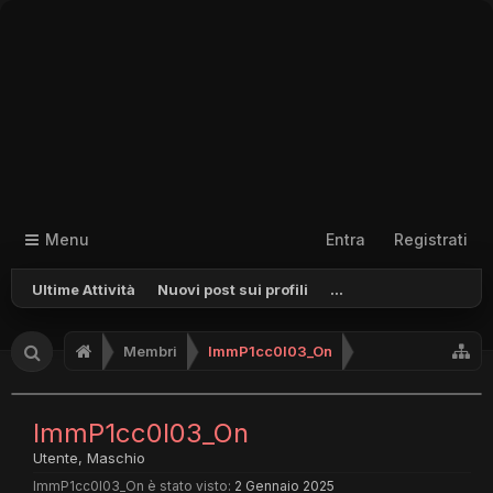
Menu
Entra
Registrati
Ultime Attività
Nuovi post sui profili
...
Membri
ImmP1cc0l03_On
ImmP1cc0l03_On
Utente
, Maschio
ImmP1cc0l03_On è stato visto:
2 Gennaio 2025