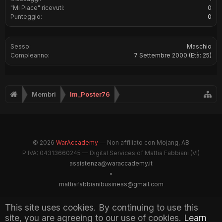
"Mi Piace" ricevuti:
0
Punteggio:
0
Sesso:
Maschio
Compleanno:
7 Settembre 2000
(Età: 25)
Membri
Im_Poster76
© 2026
WarAccademy
— Non affiliato con Mojang, AB
P.IVA: 04313660245 — Digital Services of Mattia Fabbiani (VI)
assistenza@waraccademy.it
•
mattiafabbianibusiness@gmail.com
@GhostFabbyz
This site uses cookies. By continuing to use this
site, you are agreeing to our use of cookies.
Learn
Maintained by WarAccademy Administrators