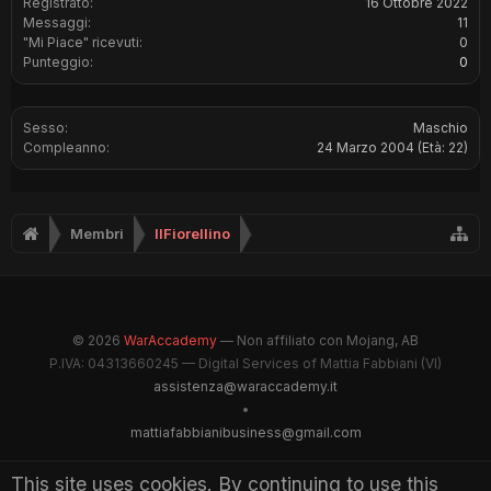
Registrato:
16 Ottobre 2022
Messaggi:
11
"Mi Piace" ricevuti:
0
Punteggio:
0
Sesso:
Maschio
Compleanno:
24 Marzo 2004
(Età: 22)
Membri
IlFiorellino
© 2026
WarAccademy
— Non affiliato con Mojang, AB
P.IVA: 04313660245 — Digital Services of Mattia Fabbiani (VI)
assistenza@waraccademy.it
•
mattiafabbianibusiness@gmail.com
@GhostFabbyz
This site uses cookies. By continuing to use this