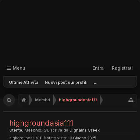
Menu
Entra
Registrati
Ultime Attività
Nuovi post sui profili
...
Membri
highgroundasia111
highgroundasia111
Utente
, Maschio, 51,
scrive da
Dignams Creek
highgroundasia111 è stato visto:
10 Giugno 2025