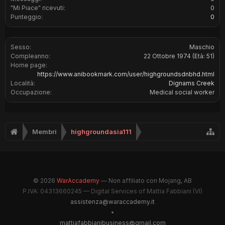
"Mi Piace" ricevuti:
0
Punteggio:
0
Sesso:
Maschio
Compleanno:
22 Ottobre 1974
(Età: 51)
Home page:
https://www.anibookmark.com/user/highgroundsdnbhd.html
Località:
Dignams Creek
Occupazione:
Medical social worker
Membri
highgroundasia111
© 2026
WarAccademy
— Non affiliato con Mojang, AB
P.IVA: 04313660245 — Digital Services of Mattia Fabbiani (VI)
assistenza@waraccademy.it
•
mattiafabbianibusiness@gmail.com