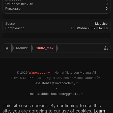
"Mi Piace" ricevuti:
0
Punteggio:
0
Sesso:
Maschio
Compleanno:
20 Ottobre 2007
(Età: 18)
Membri
Giulio_max
© 2026
WarAccademy
— Non affiliato con Mojang, AB
P.IVA: 04313660245 — Digital Services of Mattia Fabbiani (VI)
assistenza@waraccademy.it
•
mattiafabbianibusiness@gmail.com
@GhostFabbyz
This site uses cookies. By continuing to use this
site, you are agreeing to our use of cookies.
Learn
Maintained by WarAccademy Administrators