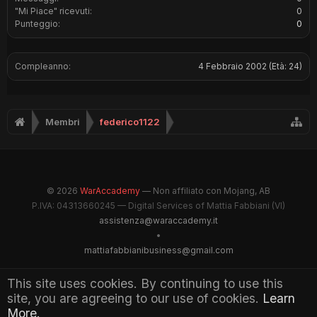
"Mi Piace" ricevuti:
0
Punteggio:
0
Compleanno:
4 Febbraio 2002
(Età: 24)
Membri
federico1122
© 2026
WarAccademy
— Non affiliato con Mojang, AB
P.IVA: 04313660245 — Digital Services of Mattia Fabbiani (VI)
assistenza@waraccademy.it
•
mattiafabbianibusiness@gmail.com
@GhostFabbyz
This site uses cookies. By continuing to use this
site, you are agreeing to our use of cookies.
Learn
Maintained by WarAccademy Administrators
More.