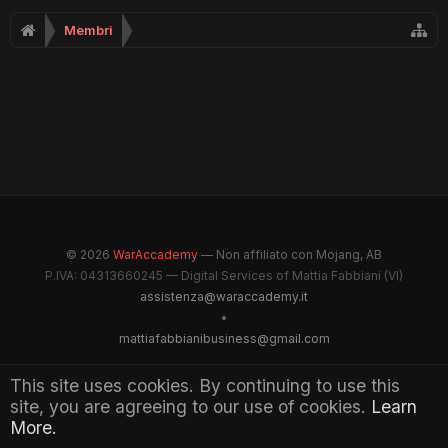
Membri
© 2026
WarAccademy
— Non affiliato con Mojang, AB
P.IVA: 04313660245 — Digital Services of Mattia Fabbiani (VI)
assistenza@waraccademy.it
•
mattiafabbianibusiness@gmail.com
@GhostFabbyz
This site uses cookies. By continuing to use this
site, you are agreeing to our use of cookies.
Learn
Maintained by WarAccademy Administrators
More.