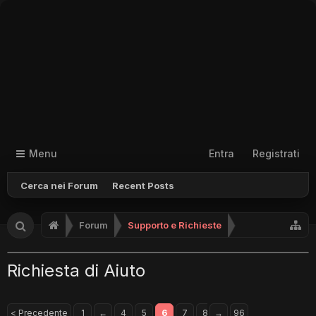
Menu
Entra
Registrati
Cerca nei Forum
Recent Posts
Forum
Supporto e Richieste
Richiesta di Aiuto
< Precedente
1
←
4
5
6
7
8
→
96