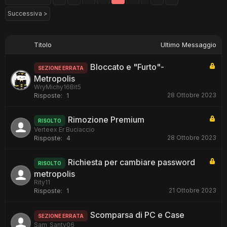
Successiva >
Titolo
Ultimo Messaggio
Bloccato e "Furto"-
SEZIONE ERRATA
Metropolis
WryMichy16Bit5
28 Ottobre 2023
Risposte:
1
Rimozione Premium
RISOLTO
Verteex Er Buciaccio
28 Ottobre 2023
Risposte:
4
Richiesta per cambiare password
RISOLTO
metropolis
Rity11
21 Ottobre 2023
Risposte:
1
Scomparsa di PC e Case
SEZIONE ERRATA
Sam_Santy06