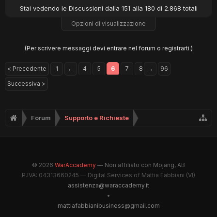
Stai vedendo le Discussioni dalla 151 alla 180 di 2.868 totali
Opzioni di visualizzazione
(Per scrivere messaggi devi entrare nel forum o registrarti.)
< Precedente
1
←
4
5
6
7
8
→
96
Successiva >
Forum
Supporto e Richieste
© 2026
WarAccademy
— Non affiliato con Mojang, AB
P.IVA: 04313660245 — Digital Services of Mattia Fabbiani (VI)
assistenza@waraccademy.it
•
mattiafabbianibusiness@gmail.com