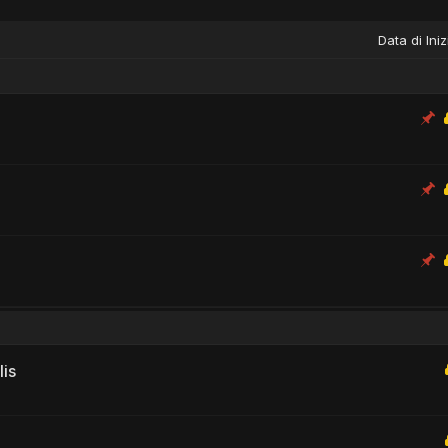
Data di Iniz
is