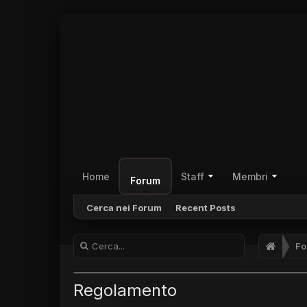
Home
Staff
Membri
Forum
Cerca nei Forum
Recent Posts
Fo
Regolamento