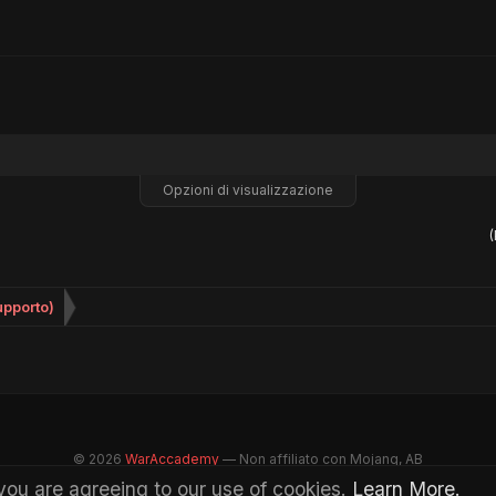
Opzioni di visualizzazione
(
upporto)
© 2026
WarAccademy
— Non affiliato con Mojang, AB
P.IVA: 04313660245 — Digital Services of Mattia Fabbiani (VI)
 you are agreeing to our use of cookies.
Learn More.