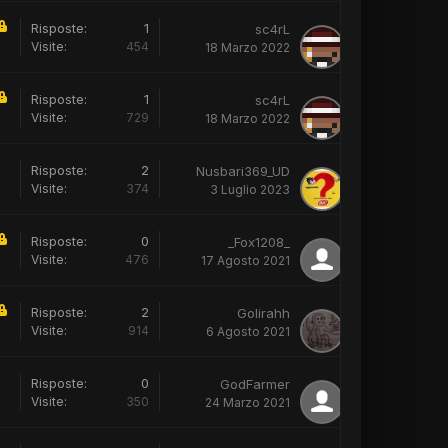
Risposte:
1
sc4rL
Visite:
454
18 Marzo 2022
Risposte:
1
sc4rL
Visite:
729
18 Marzo 2022
Risposte:
2
Nusbari369_UD
Visite:
374
3 Luglio 2023
Risposte:
0
_Fox1208_
Visite:
476
17 Agosto 2021
Risposte:
2
Golirahh
Visite:
914
6 Agosto 2021
Risposte:
0
GodFarmer
Visite:
350
24 Marzo 2021