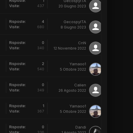
Risposte:
1
GecospyITA
Visite:
437
20 Giugno 2023
Risposte:
4
GecospyITA
Visite:
680
8 Giugno 2023
Risposte:
0
CnN
Visite:
340
12 Novembre 2022
Risposte:
2
Yamaoo1
Visite:
540
5 Ottobre 2022
Risposte:
0
Calien
Visite:
349
26 Agosto 2022
Risposte:
1
Yamaoo1
Visite:
367
5 Ottobre 2022
Risposte:
0
Dandi
Visite:
336
1 Agosto 2022