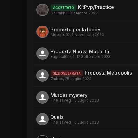
KitPvp/Practice
ACCETTATO
Golirahh
,
1 Dicembre 2023
Proposta per la lobby
Alebello10
,
2 Novembre 2023
Proposta Nuova Modalità
Eagletal0n44
,
12 Settembre 2023
Proposta Metropolis
SEZIONE ERRATA
7mbps
,
25 Luglio 2023
Murder mystery
The_saveg_
,
6 Luglio 2023
Duels
The_saveg_
,
6 Luglio 2023