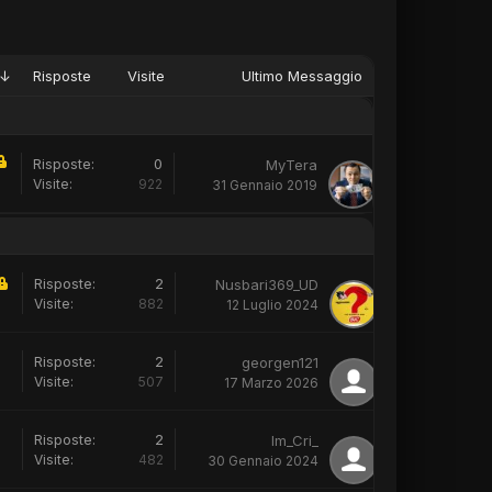
 ↓
Risposte
Visite
Ultimo Messaggio
Risposte:
0
MyTera
Visite:
922
31 Gennaio 2019
Risposte:
2
Nusbari369_UD
Visite:
882
12 Luglio 2024
Risposte:
2
georgen121
Visite:
507
17 Marzo 2026
Risposte:
2
Im_Cri_
Visite:
482
30 Gennaio 2024