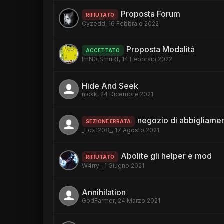
Proposta Forum
RIFIUTATO
Cyzedd
,
16 Febbraio 2022
Proposta Modalità
ACCETTATO
ImN0tSmuRf
,
14 Febbraio 2022
Hide And Seek
nickk
,
24 Dicembre 2021
negozio di abbigliamen
SEZIONE ERRATA
_Fox1208_
,
17 Agosto 2021
Abolite gli helper e mod
RIFIUTATO
W4rry_
,
1 Giugno 2021
Annihilation
GodFarmer
,
24 Marzo 2021