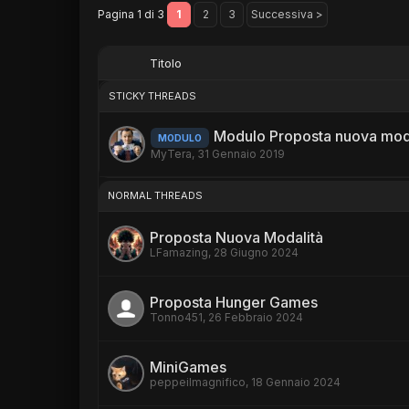
Pagina 1 di 3
1
2
3
Successiva >
Titolo
STICKY THREADS
Modulo Proposta nuova mod
MODULO
MyTera
,
31 Gennaio 2019
NORMAL THREADS
Proposta Nuova Modalità
LFamazing
,
28 Giugno 2024
Proposta Hunger Games
Tonno451
,
26 Febbraio 2024
MiniGames
peppeilmagnifico
,
18 Gennaio 2024