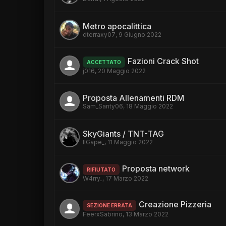
Metro apocalittica
dterraxy07
,
9 Giugno 2022
Fazioni Crack Shot
ACCETTATO
j016
,
20 Maggio 2022
Proposta Allenamenti RDM
Sam_Santy06
,
18 Maggio 2022
SkyGiants / TNT-TAG
IlGape_
,
11 Maggio 2022
Proposta network
RIFIUTATO
W4rry_
,
17 Marzo 2022
Creazione Pizzeria
SEZIONE ERRATA
FeerxSabrino
,
13 Marzo 2022