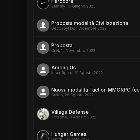
Hardcore
21andry
,
16 Giugno 2023
Proposta modalità Civilizzazione
GecospyITA
,
1 Dicembre 2022
Proposta
CnN
,
12 Novembre 2022
Among Us
loscofiguro
,
31 Agosto 2022
Nuova modalità Faction MMORPG (con l
Calien
,
26 Agosto 2022
Village Defense
Zorzone
,
11 Agosto 2022
Hunger Games
Dandi
,
1 Agosto 2022