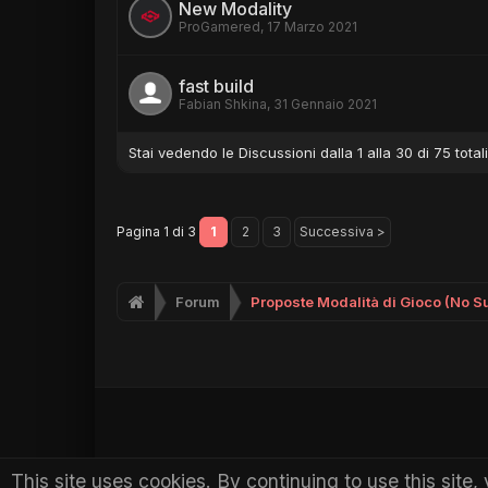
New Modality
ProGamered
,
17 Marzo 2021
fast build
Fabian Shkina
,
31 Gennaio 2021
Stai vedendo le Discussioni dalla 1 alla 30 di 75 totali
Pagina 1 di 3
1
2
3
Successiva >
Forum
Proposte Modalità di Gioco (No S
This site uses cookies. By continuing to use this site,