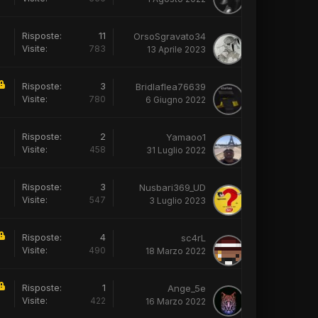
Risposte:
11
OrsoSgravato34
Visite:
783
13 Aprile 2023
Risposte:
3
Bridlaflea76639
Visite:
780
6 Giugno 2022
Risposte:
2
Yamaoo1
Visite:
458
31 Luglio 2022
Risposte:
3
Nusbari369_UD
Visite:
547
3 Luglio 2023
Risposte:
4
sc4rL
Visite:
490
18 Marzo 2022
Risposte:
1
Ange_5e
Visite:
422
16 Marzo 2022