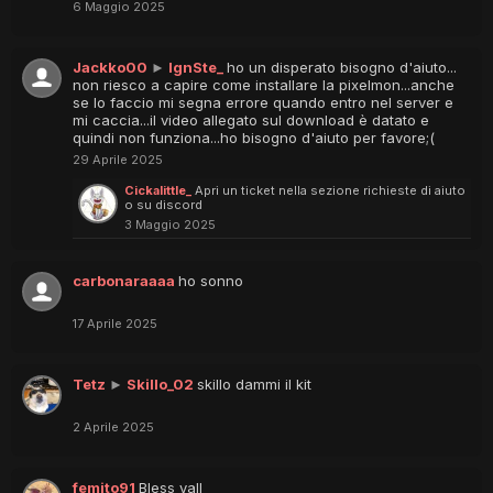
6 Maggio 2025
Jackko00
►
IgnSte_
ho un disperato bisogno d'aiuto...
non riesco a capire come installare la pixelmon...anche
se lo faccio mi segna errore quando entro nel server e
mi caccia...il video allegato sul download è datato e
quindi non funziona...ho bisogno d'aiuto per favore;(
29 Aprile 2025
Cickalittle_
Apri un ticket nella sezione richieste di aiuto
o su discord
3 Maggio 2025
carbonaraaaa
ho sonno
17 Aprile 2025
Tetz
►
Skillo_02
skillo dammi il kit
2 Aprile 2025
femito91
Bless yall