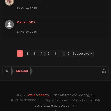
23 Marzo 2025
Matikm007
.
23 Marzo 2025
1
2
3
4
5
6
→
10
Successiva >
Membri
© 2026
WarAccademy
— Non affiliato con Mojang, AB
P.IVA: 04313660245 — Digital Services of Mattia Fabbiani (VI)
assistenza@waraccademy.it
•