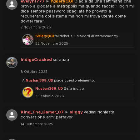
evelyn1777
►
IValeryOGI
Ciao e da una settimana che
provo a giocare a metropolis ma quando faccio il login mi
dice sempre password sbagliata ho provato a
recuperarla col sistema ma non mi trova utente come
dovrei fare?
7 Novembre 2025
IValeryOGI
fai ticket sul discord di waraccademy
22 Novembre 2025
IndigoCracked
seraaaa
8 Ottobre 2025
A
Nusbari369_UD
piace questo elemento.
Nusbari369_UD
Bella indigo
3 Febbraio 2026
King_The_Gamer_07
►
siiggy
vedimi richiesta
conversione armi perfavor
14 Settembre 2025