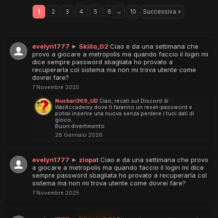
1
2
3
4
5
6
→
10
Successiva >
evelyn1777
►
Skillo_02
Ciao e da una settimana che
provo a giocare a metropolis ma quando faccio il login mi
dice sempre password sbagliata ho provato a
recuperarla col sistema ma non mi trova utente come
dovrei fare?
7 Novembre 2025
Nusbari369_UD
Ciao, recati sul Discord di
WarAccademy dove ti faranno un reset-password e
potrai inserire una nuova senza perdere i tuoi dati di
gioco.
Buon divertimento
28 Gennaio 2026
evelyn1777
►
ziopat
Ciao e da una settimana che provo
a giocare a metropolis ma quando faccio il login mi dice
sempre password sbagliata ho provato a recuperarla col
sistema ma non mi trova utente come dovrei fare?
7 Novembre 2025