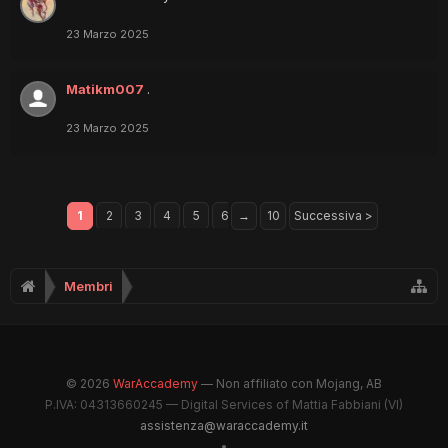
23 Marzo 2025
Matikm007
.
23 Marzo 2025
1
2
3
4
5
6
→
10
Successiva >
Membri
© 2026
WarAccademy
— Non affiliato con Mojang, AB
P.IVA: 04313660245 — Digital Services of Mattia Fabbiani (VI)
assistenza@waraccademy.it
•