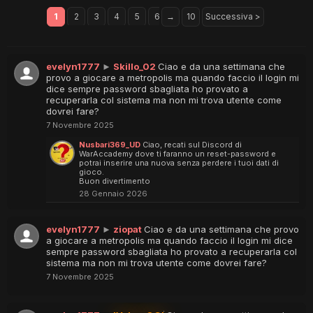
1
2
3
4
5
6
→
10
Successiva >
evelyn1777
►
Skillo_02
Ciao e da una settimana che
provo a giocare a metropolis ma quando faccio il login mi
dice sempre password sbagliata ho provato a
recuperarla col sistema ma non mi trova utente come
dovrei fare?
7 Novembre 2025
Nusbari369_UD
Ciao, recati sul Discord di
WarAccademy dove ti faranno un reset-password e
potrai inserire una nuova senza perdere i tuoi dati di
gioco.
Buon divertimento
28 Gennaio 2026
evelyn1777
►
ziopat
Ciao e da una settimana che provo
a giocare a metropolis ma quando faccio il login mi dice
sempre password sbagliata ho provato a recuperarla col
sistema ma non mi trova utente come dovrei fare?
7 Novembre 2025