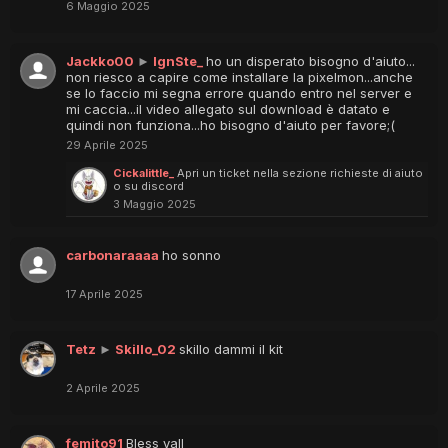
6 Maggio 2025
Jackko00
►
IgnSte_
ho un disperato bisogno d'aiuto...
non riesco a capire come installare la pixelmon...anche
se lo faccio mi segna errore quando entro nel server e
mi caccia...il video allegato sul download è datato e
quindi non funziona...ho bisogno d'aiuto per favore;(
29 Aprile 2025
Cickalittle_
Apri un ticket nella sezione richieste di aiuto
o su discord
3 Maggio 2025
carbonaraaaa
ho sonno
17 Aprile 2025
Tetz
►
Skillo_02
skillo dammi il kit
2 Aprile 2025
femito91
Bless yall