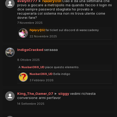
evelyn1777
►
IValeryOGI
Ciao e da una settimana che
provo a giocare a metropolis ma quando faccio il login mi
dice sempre password sbagliata ho provato a
recuperarla col sistema ma non mi trova utente come
dovrei fare?
7 Novembre 2025
IValeryOGI
fai ticket sul discord di waraccademy
22 Novembre 2025
IndigoCracked
seraaaa
8 Ottobre 2025
A
Nusbari369_UD
piace questo elemento.
Nusbari369_UD
Bella indigo
3 Febbraio 2026
King_The_Gamer_07
►
siiggy
vedimi richiesta
conversione armi perfavor
14 Settembre 2025