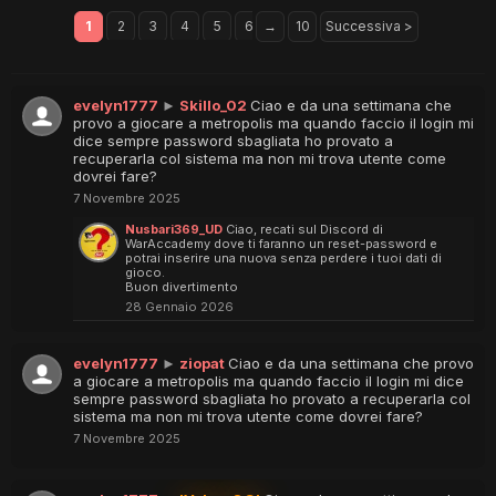
1
2
3
4
5
6
→
10
Successiva >
evelyn1777
►
Skillo_02
Ciao e da una settimana che
provo a giocare a metropolis ma quando faccio il login mi
dice sempre password sbagliata ho provato a
recuperarla col sistema ma non mi trova utente come
dovrei fare?
7 Novembre 2025
Nusbari369_UD
Ciao, recati sul Discord di
WarAccademy dove ti faranno un reset-password e
potrai inserire una nuova senza perdere i tuoi dati di
gioco.
Buon divertimento
28 Gennaio 2026
evelyn1777
►
ziopat
Ciao e da una settimana che provo
a giocare a metropolis ma quando faccio il login mi dice
sempre password sbagliata ho provato a recuperarla col
sistema ma non mi trova utente come dovrei fare?
7 Novembre 2025