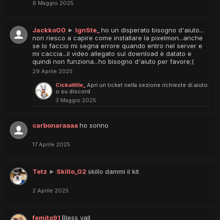
6 Maggio 2025
Jackko00
►
IgnSte_
ho un disperato bisogno d'aiuto...
non riesco a capire come installare la pixelmon...anche
se lo faccio mi segna errore quando entro nel server e
mi caccia...il video allegato sul download è datato e
quindi non funziona...ho bisogno d'aiuto per favore;(
29 Aprile 2025
Cickalittle_
Apri un ticket nella sezione richieste di aiuto
o su discord
3 Maggio 2025
carbonaraaaa
ho sonno
17 Aprile 2025
Tetz
►
Skillo_02
skillo dammi il kit
2 Aprile 2025
femito91
Bless yall