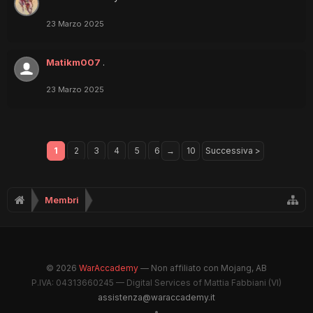
23 Marzo 2025
Matikm007
.
23 Marzo 2025
1
2
3
4
5
6
→
10
Successiva >
Membri
© 2026
WarAccademy
— Non affiliato con Mojang, AB
P.IVA: 04313660245 — Digital Services of Mattia Fabbiani (VI)
assistenza@waraccademy.it
•