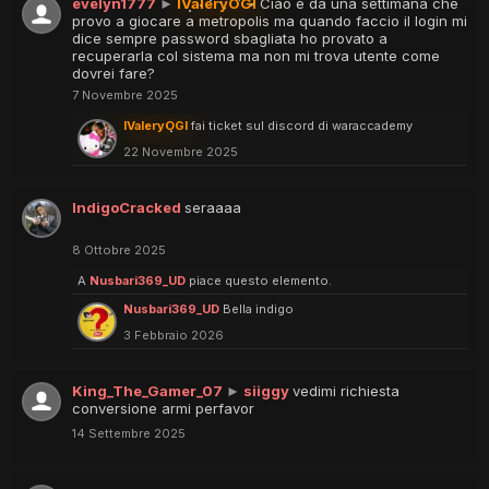
evelyn1777
►
IValeryOGI
Ciao e da una settimana che
provo a giocare a metropolis ma quando faccio il login mi
dice sempre password sbagliata ho provato a
recuperarla col sistema ma non mi trova utente come
dovrei fare?
7 Novembre 2025
IValeryOGI
fai ticket sul discord di waraccademy
22 Novembre 2025
IndigoCracked
seraaaa
8 Ottobre 2025
A
Nusbari369_UD
piace questo elemento.
Nusbari369_UD
Bella indigo
3 Febbraio 2026
King_The_Gamer_07
►
siiggy
vedimi richiesta
conversione armi perfavor
14 Settembre 2025